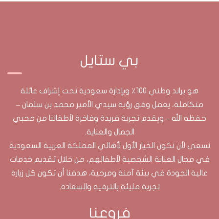
بي ستايل
هو براند وطني 100٪ وبإدارة سعودية تحت إشراف عائلة
متكاملة، يعمل وفق رؤية سيدي الأمير محمد بن سلمان –
حفظه الله – ويقدم تجربة فريدة وفاخرة لأطفالنا من محبي
الجمال والعناية.​
نسعى لأن نكون الخيار الأول لأهالي المملكة العربية السعودية
في مجال العناية الشخصية لأطفالهم، من خلال تقديم خدمات
عالية الجودة في بيئة آمنة ومرحية، هدفنا أن تكون كل زيارة
تجربة مليئة بالترفيه والسعادة.
فروعنا