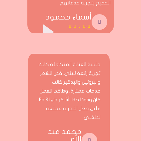
الجميع بتجربة خدماتهم
أسماء محمود
جلسة العناية المتكاملة كانت
تجربة رائعة لابني. قص الشعر
والبروتين والبدكير كانت
خدمات ممتازة، وطاقم العمل
كان ودودًا جدًا. أشكر Be Style
على جعل التجربة ممتعة
لطفلي
محمد عبد
الله