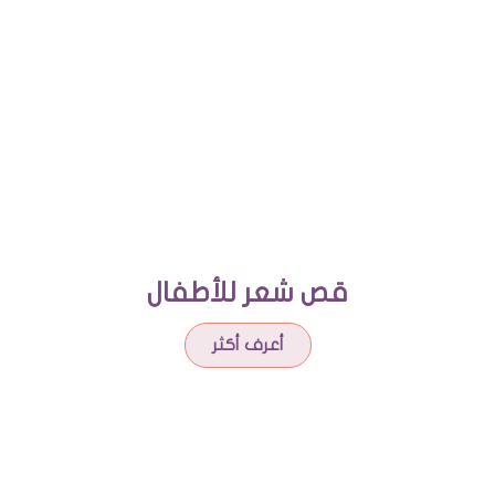
قص شعر للأطفال​
أعرف أكثر