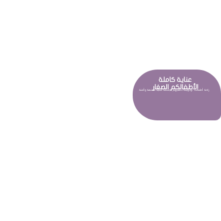
عناية كاملة
لأطفالكم الصغار!
راحة أطفالك أولويتنا! دلّعيهم بجلسة عناية ممتعة وآمنة