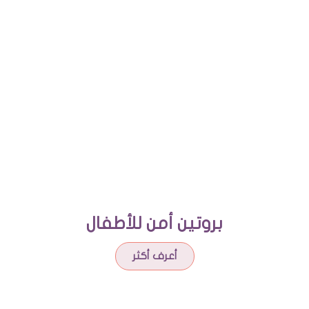
بروتين أمن للأطفال​
أعرف أكثر