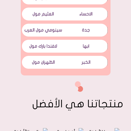
الاحساء
العثيم مول
جدة
سينومي مول العرب
ابها
لافندا بارك مول
الخبر
الظهران مول
منتجاتنا هي الأفضل